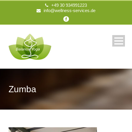
+49 30 934991223
info@wellness-services.de
Zumba