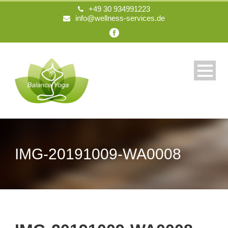
+49 30 934991223
info@wellness-services.de
IMG-20191009-WA0008